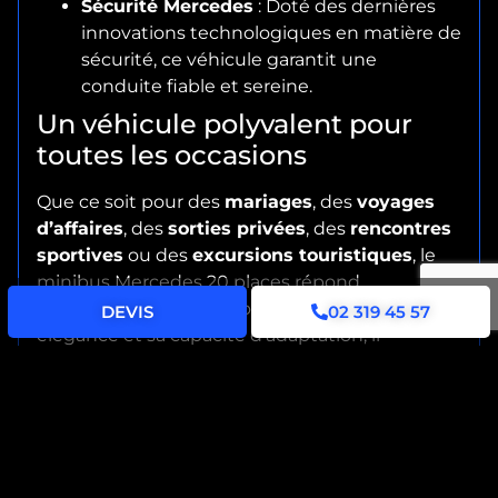
Sécurité Mercedes
: Doté des dernières
innovations technologiques en matière de
sécurité, ce véhicule garantit une
conduite fiable et sereine.
Un véhicule polyvalent pour
toutes les occasions
Que ce soit pour des
mariages
, des
voyages
d’affaires
, des
sorties privées
, des
rencontres
sportives
ou des
excursions touristiques
, le
minibus Mercedes 20 places répond
parfaitement à vos besoins. Grâce à son
DEVIS
02 319 45 57
élégance et sa capacité d’adaptation, il
convient aussi bien à des événements festifs
qu’à des rendez-vous professionnels.
Réservez dès maintenant
votre Minibus Mercedes