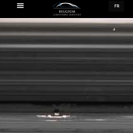
FR
EN