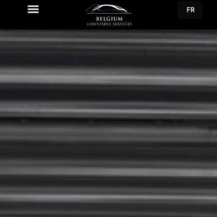
FR
EN