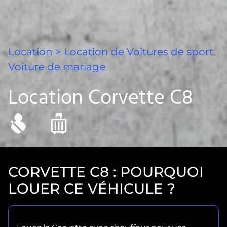
Location
> Location de
Voitures de sport
,
Voiture de mariage
Location Corvette C8
CORVETTE C8 : POURQUOI
LOUER CE VÉHICULE ?